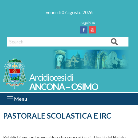
Skip
to
venerdì 07 agosto 2026
content
Facebook
Youtube
Search
ANCONA – OSIMO
Menu
PASTORALE SCOLASTICA E IRC
Pubblichiamo un breve video che concretizza l’attività del Natale